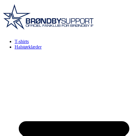
Videre
til
indhold
T-shirts
Halstørklæder