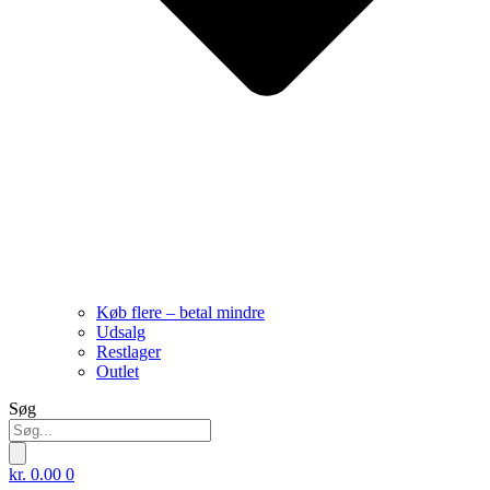
Køb flere – betal mindre
Udsalg
Restlager
Outlet
Søg
kr.
0.00
0