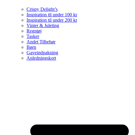
Crispy Delight’s
Inspiration til under 100 kr
Inspiration til under 200 kr
Vinter & Juleting
Regntøj
Tasker
Andet Tilbehør
Børn
Gaveindpakning
Anledningskort