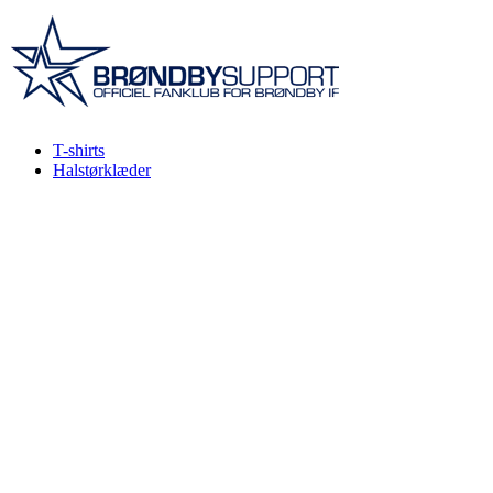
Videre
til
indhold
T-shirts
Halstørklæder