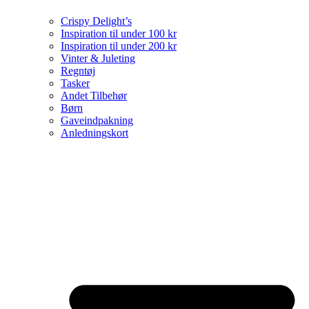
Crispy Delight’s
Inspiration til under 100 kr
Inspiration til under 200 kr
Vinter & Juleting
Regntøj
Tasker
Andet Tilbehør
Børn
Gaveindpakning
Anledningskort