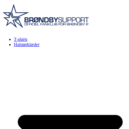
Videre
til
indhold
T-shirts
Halstørklæder