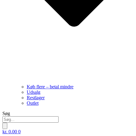
Køb flere – betal mindre
Udsalg
Restlager
Outlet
Søg
kr.
0.00
0