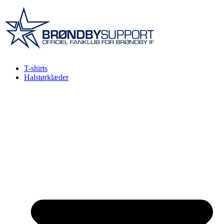
Videre
til
indhold
T-shirts
Halstørklæder