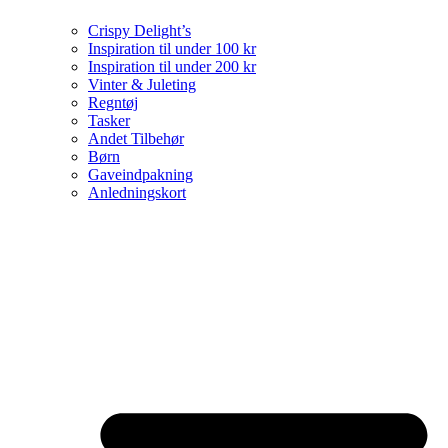
Crispy Delight’s
Inspiration til under 100 kr
Inspiration til under 200 kr
Vinter & Juleting
Regntøj
Tasker
Andet Tilbehør
Børn
Gaveindpakning
Anledningskort