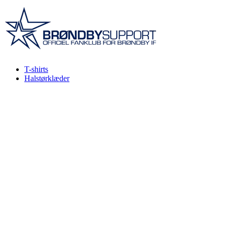
Videre
til
indhold
T-shirts
Halstørklæder