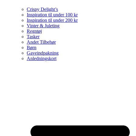
Crispy Delight’s
Inspiration til under 100 kr
Inspiration til under 200 kr
Vinter & Juleting
Regntøj
Tasker
Andet Tilbehør
Børn
Gaveindpakning
Anledningskort