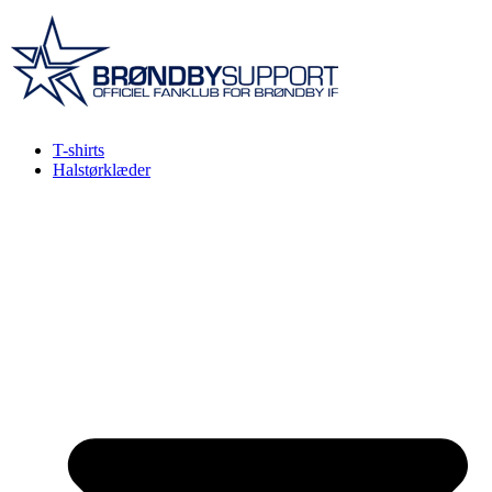
Videre
til
indhold
T-shirts
Halstørklæder