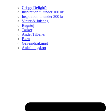
Crispy Delight’s
Inspiration til under 100 kr
Inspiration til under 200 kr
Vinter & Juleting
Regntøj
Tasker
Andet Tilbehør
Børn
Gaveindpakning
Anledningskort