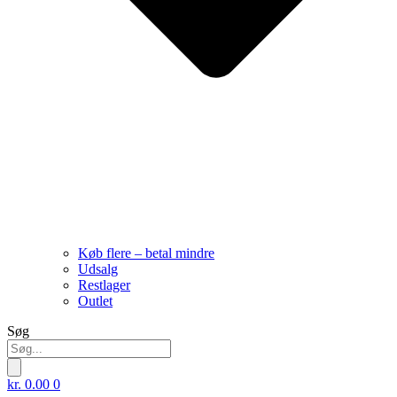
Køb flere – betal mindre
Udsalg
Restlager
Outlet
Søg
kr.
0.00
0