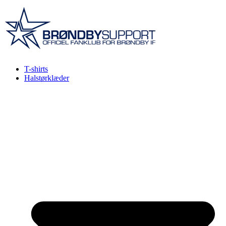
Videre
til
indhold
T-shirts
Halstørklæder