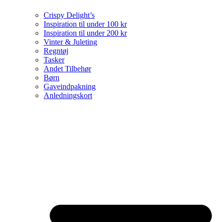
Crispy Delight’s
Inspiration til under 100 kr
Inspiration til under 200 kr
Vinter & Juleting
Regntøj
Tasker
Andet Tilbehør
Børn
Gaveindpakning
Anledningskort