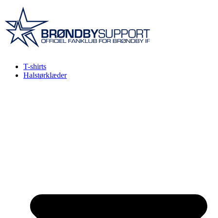
Videre
til
indhold
T-shirts
Halstørklæder