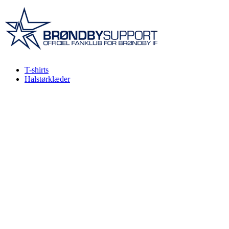
Videre
til
indhold
T-shirts
Halstørklæder