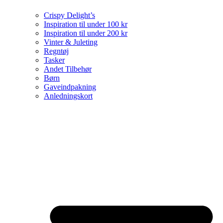
Crispy Delight’s
Inspiration til under 100 kr
Inspiration til under 200 kr
Vinter & Juleting
Regntøj
Tasker
Andet Tilbehør
Børn
Gaveindpakning
Anledningskort