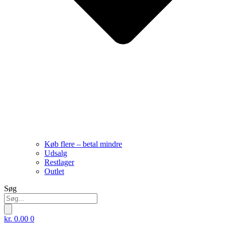
Køb flere – betal mindre
Udsalg
Restlager
Outlet
Søg
kr.
0.00
0