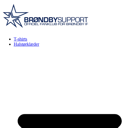
Videre
til
indhold
T-shirts
Halstørklæder