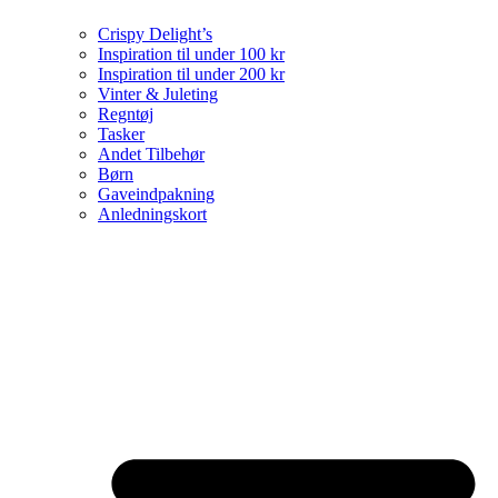
Crispy Delight’s
Inspiration til under 100 kr
Inspiration til under 200 kr
Vinter & Juleting
Regntøj
Tasker
Andet Tilbehør
Børn
Gaveindpakning
Anledningskort