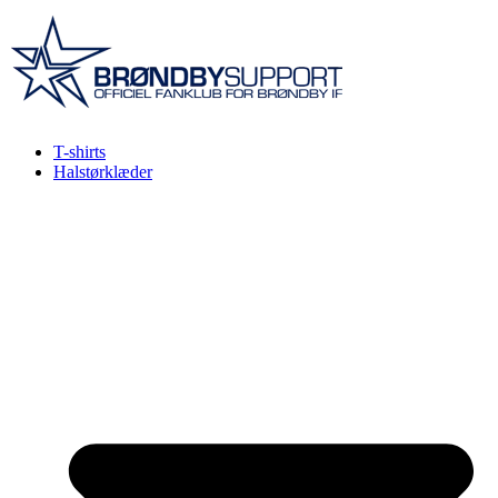
Videre
til
indhold
T-shirts
Halstørklæder