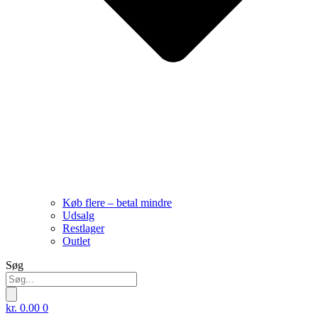
Køb flere – betal mindre
Udsalg
Restlager
Outlet
Søg
kr.
0.00
0