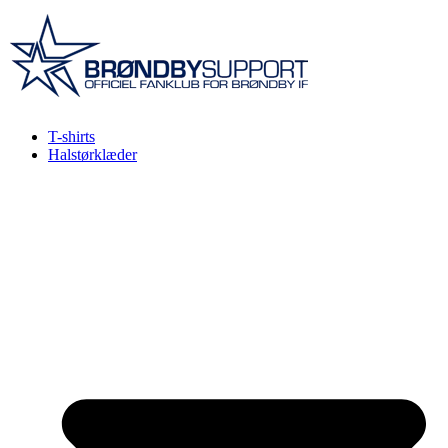
Videre
til
indhold
T-shirts
Halstørklæder