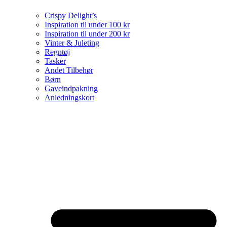
Crispy Delight’s
Inspiration til under 100 kr
Inspiration til under 200 kr
Vinter & Juleting
Regntøj
Tasker
Andet Tilbehør
Børn
Gaveindpakning
Anledningskort