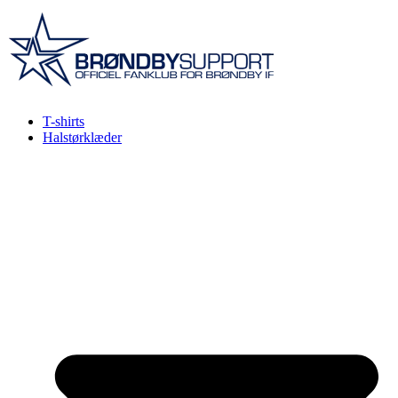
Videre
til
indhold
T-shirts
Halstørklæder