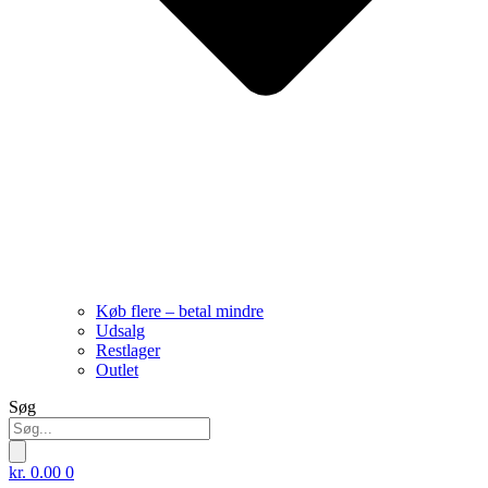
Køb flere – betal mindre
Udsalg
Restlager
Outlet
Søg
kr.
0.00
0