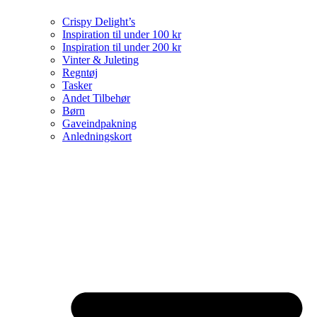
Crispy Delight’s
Inspiration til under 100 kr
Inspiration til under 200 kr
Vinter & Juleting
Regntøj
Tasker
Andet Tilbehør
Børn
Gaveindpakning
Anledningskort